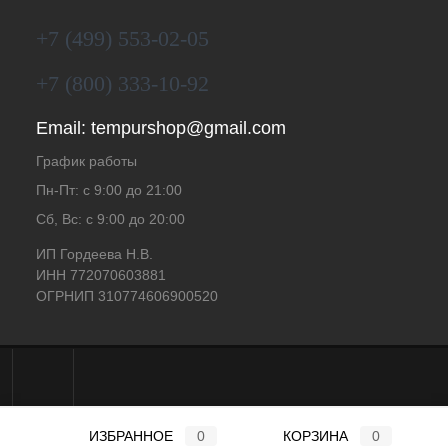
+7 (499) 553-02-05
+7 (800) 333-10-92
Email:
tempurshop@gmail.com
График работы
Пн-Пт: с 9:00 до 21:00
Сб, Вс: с 9:00 до 20:00
ИП Гордеева Н.В.
ИНН 772070603881
ОГРНИП 310774606900520
ИЗБРАННОЕ
0
КОРЗИНА
0