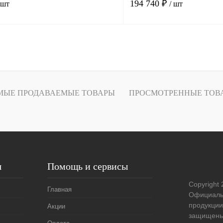
194 740 ₽
 шт
/ шт
В корзину
лик
Сравнение
Купить в 1 клик
В
В избранное
МЫЕ ПРОДАВАЕМЫЕ ТОВАРЫ
ПРОСМОТРЕННЫЕ ТОВ
наличии
н
Ширина (см):
80
Длина (см):
190
я
Помощь и сервисы
Copyright
Главная
Официаль
продукции
Акции
защищены