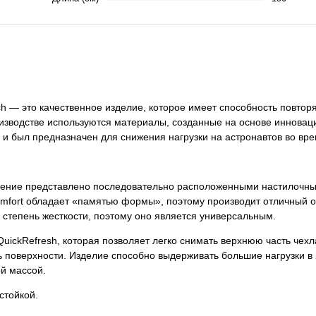
h — это качественное изделие, которое имеет способность повтор
оизводстве используются материалы, созданные на основе иннова
и был предназначен для снижения нагрузки на астронавтов во вре
лнение представлено последовательно расположенными настилочн
omfort обладает «памятью формы», поэтому производит отличный 
тепень жесткости, поэтому оно является универсальным.
uickRefresh, которая позволяет легко снимать верхнюю часть чехла
 поверхности. Изделие способно выдерживать большие нагрузки в 2
й массой.
стойкой.