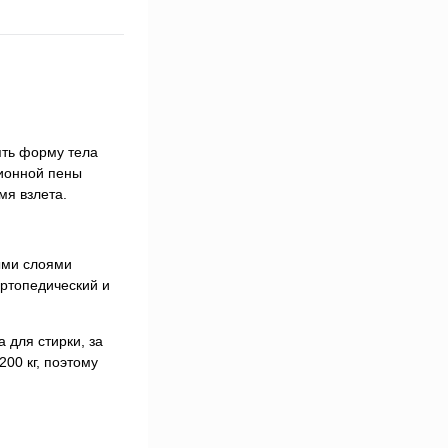
ять форму тела
ционной пены
мя взлета.
ыми слоями
ортопедический и
 для стирки, за
00 кг, поэтому