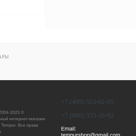
В корзину
Сравнение
В
АРЫ
аличии
+7 (499) 553-02-05
 2004-2023 ©
+7 (800) 333-10-92
ный интернет-магазин
 Tempur. Все права
Email:
.
tempurshop@gmail.com