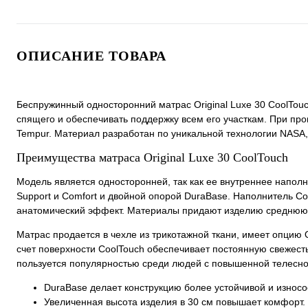
ОПИСАНИЕ ТОВАРА
Беспружинный односторонний матрас Original Luxe 30 CoolTouc
спящего и обеспечивать поддержку всем его участкам. При пр
Tempur. Материал разработан по уникальной технологии NASA, 
Преимущества матраса Original Luxe 30 CoolTouch
Модель является односторонней, так как ее внутреннее напо
Support и Comfort и двойной опорой DuraBase. Наполнитель C
анатомический эффект. Материалы придают изделию среднюю с
Матрас продается в чехле из трикотажной ткани, имеет опцию Q
счет поверхности CoolTouch обеспечивает постоянную свежесть
пользуется популярностью среди людей с повышенной телесно
DuraBase делает конструкцию более устойчивой и износо
Увеличенная высота изделия в 30 см повышает комфорт.