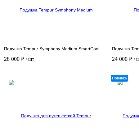
Подушка Tempur Symphony Medium SmartCool
Подушка Tem
28 000 ₽
24 000 ₽
/ шт
/ 
Новинка
В корзину
Купить в 1 клик
Сравнение
Купить в 1 к
В избранное
В
В избранное
наличии