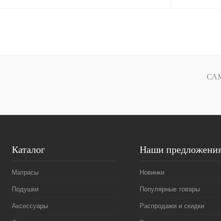
В корзину
Купить в 1 клик
Сравнение
Купить в 1 к
В избранное
Недоступно
В избранное
СА
Каталог
Наши предложени
Матрасы
Новинки
Подушки
Популярные товары
Аксессуары
Распродажи и скидки