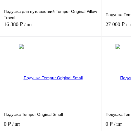
Подушка для путешествий Tempur Original Pillow
Подушка Tem
Travel
16 380 ₽
27 000 ₽
/ шт
/ 
В корзину
Купить в 1 клик
Сравнение
Купить в 1 к
В избранное
В
В избранное
наличии
Подушка Tempur Original Small
Подушка Tem
0 ₽
0 ₽
/ шт
/ шт