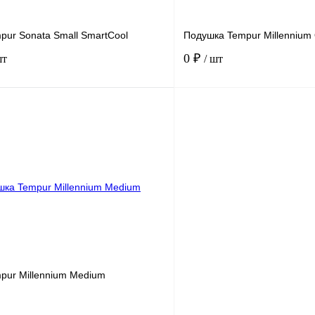
pur Sonata Small SmartCool
Подушка Tempur Millennium
0 ₽
шт
/ шт
В корзину
лик
Сравнение
Купить в 1 клик
В
В избранное
наличии
pur Millennium Medium