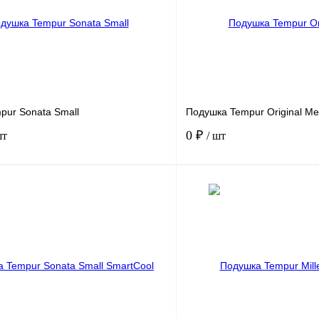
pur Sonata Small
Подушка Tempur Original M
0 ₽
шт
/ шт
В корзину
лик
Сравнение
Купить в 1 клик
В
В избранное
наличии