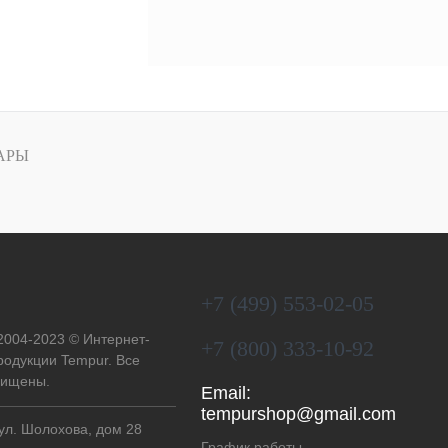
АРЫ
+7 (499) 553-02-05
 2004-2023 © Интернет-
+7 (800) 333-10-92
родукции Tempur. Все
щищены.
Email:
tempurshop@gmail.com
 ул. Шолохова, дом 28
График работы