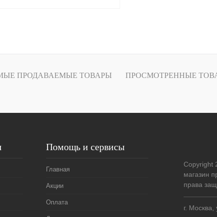
В корзину
лик
Сравнение
Недоступно
МЫЕ ПРОДАВАЕМЫЕ ТОВАРЫ
ПРОСМОТРЕННЫЕ ТОВ
я
Помощь и сервисы
Copyright
Главная
магазин п
права за
Акции
Оплата
г. Москва,